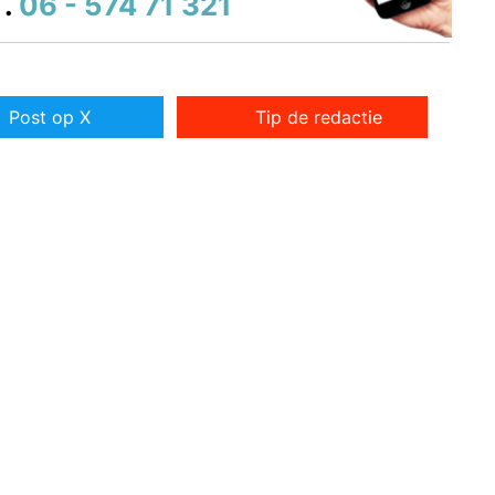
.
06 - 574 71 321
Post op X
Tip de redactie