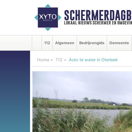
SCHERMERDAGB
lokaal nieuws schermer en omgevi
112
Algemeen
Bedrijvengids
Gemeente
Home
112
Auto te water in Oterleek