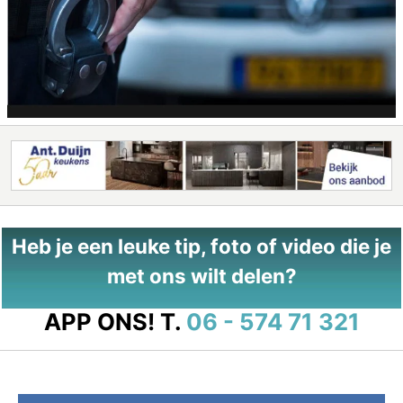
Heb je een leuke tip, foto of video die je
met ons wilt delen?
APP ONS!
T.
06 - 574 71 321