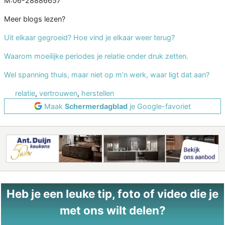
M:06-28886657
Meer blogs lezen?
Uit elkaar gegroeid? Hoe vind je elkaar weer terug?
Waarom moeilijke periodes je relatie onder druk zetten.
Wel spanning thuis, maar niet op m’n werk, waar ligt dat aan?
relatie
,
vertrouwen
,
herstellen
Maak
Schermerdagblad
je Google-favoriet
Heb je een leuke tip, foto of video die je
met ons wilt delen?