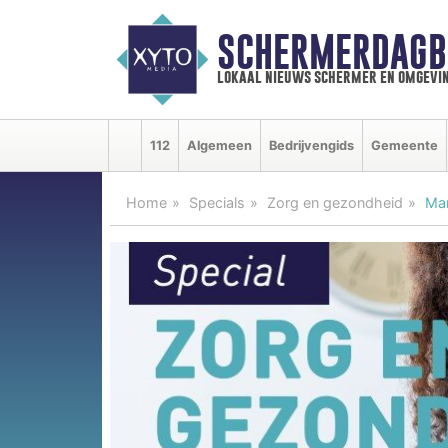
SCHERMERDAGB
lokaal nieuws schermer en omgevi
112
Algemeen
Bedrijvengids
Gemeente
Home
Specials
Zorg en gezondheid
Man