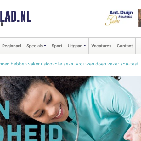
LAD.NL
ng
Regionaal
Specials
Sport
Uitgaan
Vacatures
Contact
nen hebben vaker risicovolle seks, vrouwen doen vaker soa-test