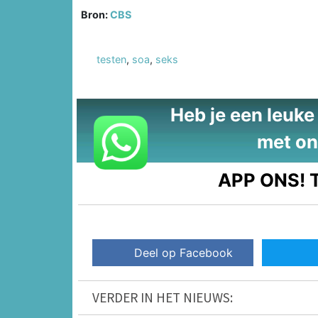
Bron:
CBS
testen
,
soa
,
seks
Heb je een leuke t
met on
APP ONS!
T
Deel op Facebook
VERDER IN HET NIEUWS: