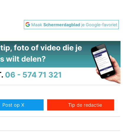
Maak
Schermerdagblad
je Google-favoriet
ip, foto of video die je
s wilt delen?
.
06 - 574 71 321
Post op X
Tip de redactie