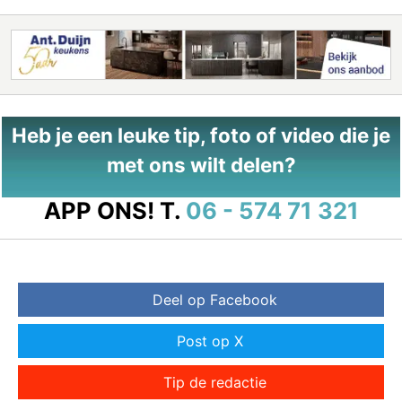
Heb je een leuke tip, foto of video die je
met ons wilt delen?
APP ONS!
T.
06 - 574 71 321
Deel op Facebook
Post op X
Tip de redactie