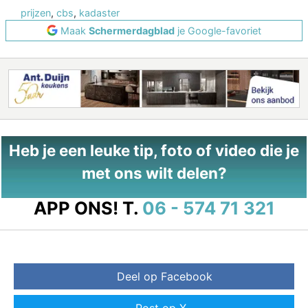
prijzen
,
cbs
,
kadaster
Maak
Schermerdagblad
je Google-favoriet
Heb je een leuke tip, foto of video die je
met ons wilt delen?
APP ONS!
T.
06 - 574 71 321
Deel op Facebook
Post op X