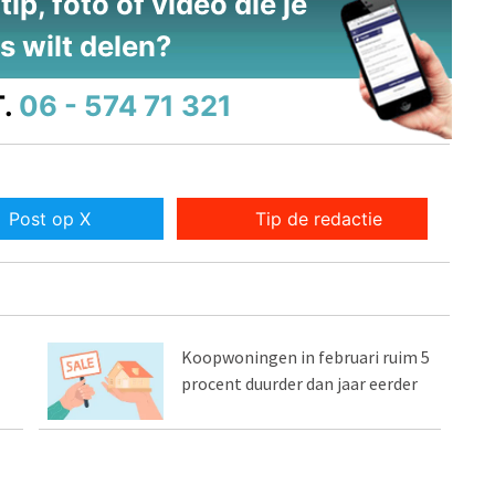
ip, foto of video die je
s wilt delen?
.
06 - 574 71 321
Post op X
Tip de redactie
Koopwoningen in februari ruim 5
procent duurder dan jaar eerder