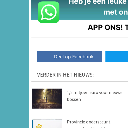
Heb je een leuke t
met on
APP ONS!
T
Deel op Facebook
VERDER IN HET NIEUWS:
1,2 miljoen euro voor nieuwe
bossen
Provincie ondersteunt