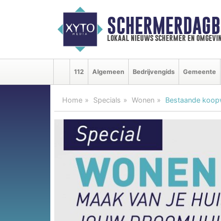
SCHERMERDAGB
lokaal nieuws schermer en omgevi
112
Algemeen
Bedrijvengids
Gemeente
Home
Specials
Wonen
Bestaande koopw