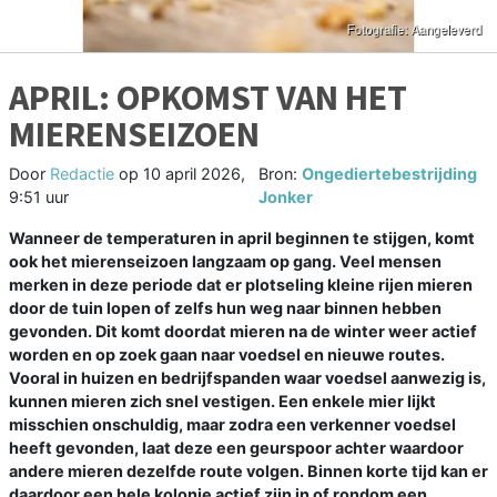
APRIL: OPKOMST VAN HET
MIERENSEIZOEN
Door
Redactie
op
10 april 2026,
Bron:
Ongediertebestrijding
9:51 uur
Jonker
Wanneer de temperaturen in april beginnen te stijgen, komt
ook het mierenseizoen langzaam op gang. Veel mensen
merken in deze periode dat er plotseling kleine rijen mieren
door de tuin lopen of zelfs hun weg naar binnen hebben
gevonden. Dit komt doordat mieren na de winter weer actief
worden en op zoek gaan naar voedsel en nieuwe routes.
Vooral in huizen en bedrijfspanden waar voedsel aanwezig is,
kunnen mieren zich snel vestigen. Een enkele mier lijkt
misschien onschuldig, maar zodra een verkenner voedsel
heeft gevonden, laat deze een geurspoor achter waardoor
andere mieren dezelfde route volgen. Binnen korte tijd kan er
daardoor een hele kolonie actief zijn in of rondom een