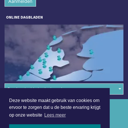
Aanmelden
ONLINE DAGBLADEN
Overige dagbladen in de regio
Deze website maakt gebruik van cookies om
Algemene voorwaarden
ervoor te zorgen dat u de beste ervaring krijgt
op onze website
Lees meer
Disclaimer
Privacy Statement