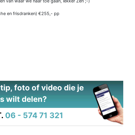
zen van waar we naar toe gaan, lekker Zen ;-)
ische en frisdranken) €255,- pp
ip, foto of video die je
s wilt delen?
.
06 - 574 71 321