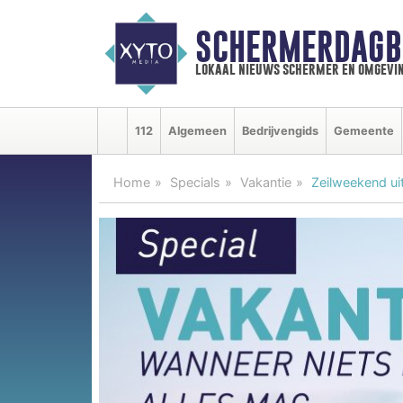
SCHERMERDAGB
lokaal nieuws schermer en omgevi
112
Algemeen
Bedrijvengids
Gemeente
Home
Specials
Vakantie
Zeilweekend u