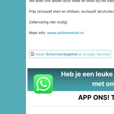
We laten ons leiden door weer en wind bij het kie
Prijs (inclusief eten en drinken, exclusief alcohol
Zeilervaring niet nodig!
Meer info:
www.zeilenmetini.nl
Maak
Schermerdagblad
je Google-favoriet
Heb je een leuke t
met on
APP ONS!
T