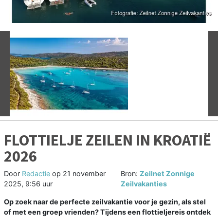
Vorige
V
FLOTTIELJE ZEILEN IN KROATIË
2026
Door
Redactie
op
21 november
Bron:
Zeilnet Zonnige
2025, 9:56 uur
Zeilvakanties
Op zoek naar de perfecte zeilvakantie voor je gezin, als stel
of met een groep vrienden? Tijdens een flottieljereis ontdek