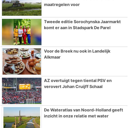
maatregelen voor
Tweede editie Sorochynska Jaarmarkt
komt er aan in Stadspark De Parel
Voor de Breek nu ook in Landelijk
Alkmaar
AZ overtuigt tegen tiental PSV en
verovert Johan Cruijff Schaal
De Wateratlas van Noord-Holland geeft
inzicht in onze relatie met water