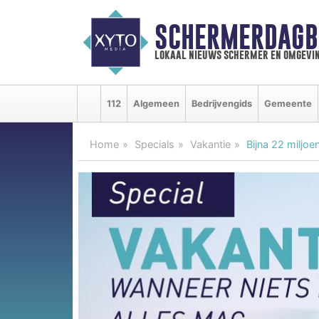
SCHERMERDAGB
lokaal nieuws schermer en omgevi
112
Algemeen
Bedrijvengids
Gemeente
Home
Specials
Vakantie
Bijna 22 miljo