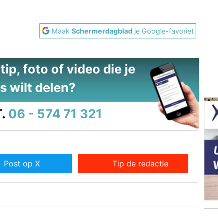
Maak
Schermerdagblad
je Google-favoriet
ip, foto of video die je
s wilt delen?
.
06 - 574 71 321
Post op X
Tip de redactie