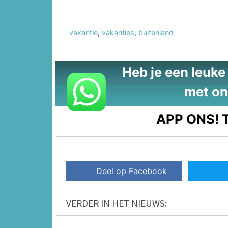
vakantie
,
vakanties
,
buitenland
Heb je een leuke t
met on
APP ONS!
T
Deel op Facebook
VERDER IN HET NIEUWS: