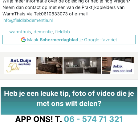
Wil je meer informatie over de opleiding of heb je nog vragen?
Neem dan contact op met een van de Praktijkopleiders van
WarmThuis via Tel:0610833073 of e-mail
info@fieldlabdementie.nl
warmthuis
,
dementie
,
fieldlab
Maak
Schermerdagblad
je Google-favoriet
Heb je een leuke tip, foto of video die je
met ons wilt delen?
APP ONS!
T.
06 - 574 71 321