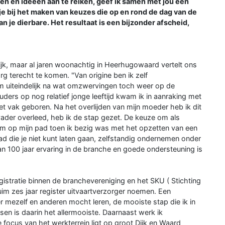
ren en ideeën aan te reiken, geef ik samen met jou een
k je bij het maken van keuzes die op en rond de dag van de
n je dierbare. Het resultaat is een bijzonder afscheid,
ijk, maar al jaren woonachtig in Heerhugowaard vertelt ons
rg terecht te komen. "Van origine ben ik zelf
m uiteindelijk na wat omzwervingen toch weer op de
uders op nog relatief jonge leeftijd kwam ik in aanraking met
et vak geboren. Na het overlijden van mijn moeder heb ik dit
 vader overleed, heb ik de stap gezet. De keuze om als
 op mijn pad toen ik bezig was met het opzetten van een
d die je niet kunt laten gaan, zelfstandig ondernemen onder
an 100 jaar ervaring in de branche en goede ondersteuning is
gistratie binnen de branchevereniging en het SKU ( Stichting
uim zes jaar register uitvaartverzorger noemen. Een
r mezelf en anderen mocht leren, de mooiste stap die ik in
n is daarin het allermooiste. Daarnaast werk ik
 focus van het werkterrein ligt op groot Dijk en Waard