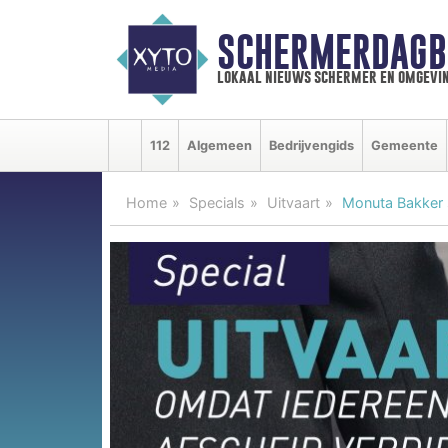
SCHERMERDAGB
lokaal nieuws schermer en omgevi
112
Algemeen
Bedrijvengids
Gemeente
Home
Specials
Uitvaart
Monuta Bakker s