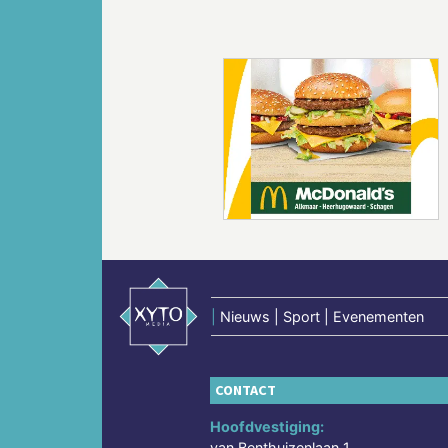
Vorige
|
Nieuws | Sport | Evenementen
CONTACT
Hoofdvestiging:
van Benthuizenlaan 1