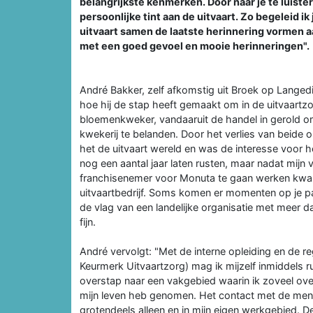
belangrijkste kenmerken. Door naar je te luiste
persoonlijke tint aan de uitvaart. Zo begeleid i
uitvaart samen de laatste herinnering vormen aa
met een goed gevoel en mooie herinneringen".
André Bakker, zelf afkomstig uit Broek op Langed
hoe hij de stap heeft gemaakt om in de uitvaartzo
bloemenkweker, vandaaruit de handel in gerold o
kwekerij te belanden. Door het verlies van beide o
het de uitvaart wereld en was de interesse voor h
nog een aantal jaar laten rusten, maar nadat mijn
franchisenemer voor Monuta te gaan werken kwam
uitvaartbedrijf. Soms komen er momenten op je pa
de vlag van een landelijke organisatie met meer d
fijn.
André vervolgt: "Met de interne opleiding en de re
Keurmerk Uitvaartzorg) mag ik mijzelf inmiddels r
overstap naar een vakgebied waarin ik zoveel ove
mijn leven heb genomen. Het contact met de mense
grotendeels alleen en in mijn eigen werkgebied. De