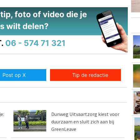
ip, foto of video die je
s wilt delen?
.
06 - 574 71 321
Post op X
Tip de redactie
e:
Dunweg Uitvaartzorg kiest voor
duurzaam en sluit zich aan bij
GreenLeave