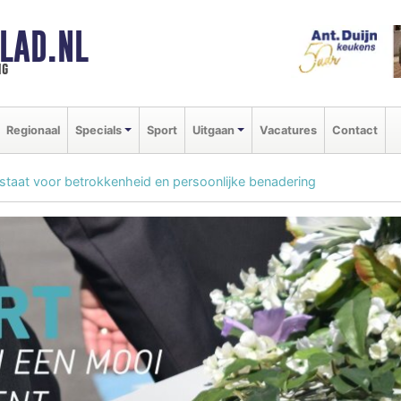
LAD.NL
ng
Regionaal
Specials
Sport
Uitgaan
Vacatures
Contact
taat voor betrokkenheid en persoonlijke benadering