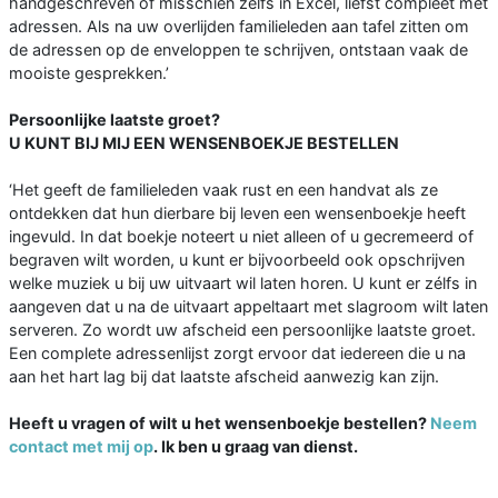
handgeschreven of misschien zelfs in Excel, liefst compleet met
adressen. Als na uw overlijden familieleden aan tafel zitten om
de adressen op de enveloppen te schrijven, ontstaan vaak de
mooiste gesprekken.’
Persoonlijke laatste groet?
U KUNT BIJ MIJ EEN WENSENBOEKJE BESTELLEN
‘Het geeft de familieleden vaak rust en een handvat als ze
ontdekken dat hun dierbare bij leven een wensenboekje heeft
ingevuld. In dat boekje noteert u niet alleen of u gecremeerd of
begraven wilt worden, u kunt er bijvoorbeeld ook opschrijven
welke muziek u bij uw uitvaart wil laten horen. U kunt er zélfs in
aangeven dat u na de uitvaart appeltaart met slagroom wilt laten
serveren. Zo wordt uw afscheid een persoonlijke laatste groet.
Een complete adressenlijst zorgt ervoor dat iedereen die u na
aan het hart lag bij dat laatste afscheid aanwezig kan zijn.
Heeft u vragen of wilt u het wensenboekje bestellen?
Neem
contact met mij op
. Ik ben u graag van dienst.