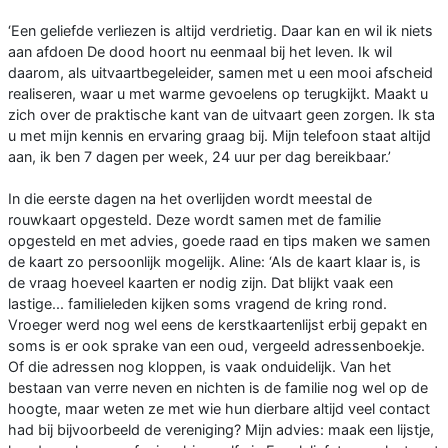
‘Een geliefde verliezen is altijd verdrietig. Daar kan en wil ik niets
aan afdoen De dood hoort nu eenmaal bij het leven. Ik wil
daarom, als uitvaartbegeleider, samen met u een mooi afscheid
realiseren, waar u met warme gevoelens op terugkijkt. Maakt u
zich over de praktische kant van de uitvaart geen zorgen. Ik sta
u met mijn kennis en ervaring graag bij. Mijn telefoon staat altijd
aan, ik ben 7 dagen per week, 24 uur per dag bereikbaar.’
In die eerste dagen na het overlijden wordt meestal de
rouwkaart opgesteld. Deze wordt samen met de familie
opgesteld en met advies, goede raad en tips maken we samen
de kaart zo persoonlijk mogelijk. Aline: ‘Als de kaart klaar is, is
de vraag hoeveel kaarten er nodig zijn. Dat blijkt vaak een
lastige... familieleden kijken soms vragend de kring rond.
Vroeger werd nog wel eens de kerstkaartenlijst erbij gepakt en
soms is er ook sprake van een oud, vergeeld adressenboekje.
Of die adressen nog kloppen, is vaak onduidelijk. Van het
bestaan van verre neven en nichten is de familie nog wel op de
hoogte, maar weten ze met wie hun dierbare altijd veel contact
had bij bijvoorbeeld de vereniging? Mijn advies: maak een lijstje,