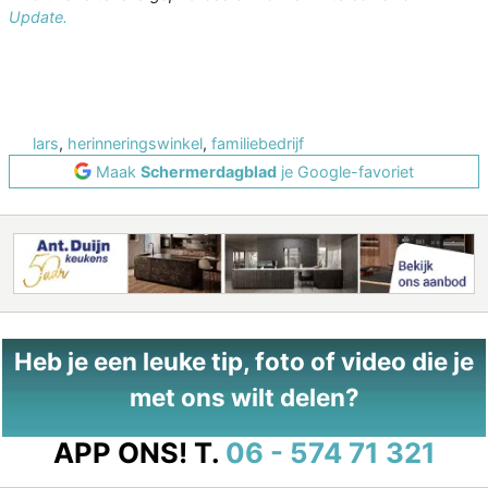
Update.
lars
,
herinneringswinkel
,
familiebedrijf
Maak
Schermerdagblad
je Google-favoriet
Heb je een leuke tip, foto of video die je
met ons wilt delen?
APP ONS!
T.
06 - 574 71 321