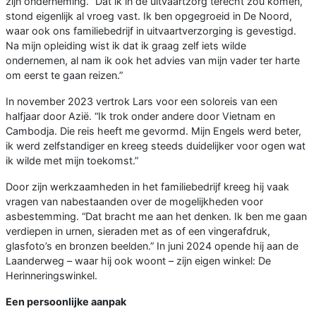
zijn onderneming. “Dat ik in de uitvaartzorg terecht zou komen,
stond eigenlijk al vroeg vast. Ik ben opgegroeid in De Noord,
waar ook ons familiebedrijf in uitvaartverzorging is gevestigd.
Na mijn opleiding wist ik dat ik graag zelf iets wilde
ondernemen, al nam ik ook het advies van mijn vader ter harte
om eerst te gaan reizen.”
In november 2023 vertrok Lars voor een soloreis van een
halfjaar door Azië. “Ik trok onder andere door Vietnam en
Cambodja. Die reis heeft me gevormd. Mijn Engels werd beter,
ik werd zelfstandiger en kreeg steeds duidelijker voor ogen wat
ik wilde met mijn toekomst.”
Door zijn werkzaamheden in het familiebedrijf kreeg hij vaak
vragen van nabestaanden over de mogelijkheden voor
asbestemming. “Dat bracht me aan het denken. Ik ben me gaan
verdiepen in urnen, sieraden met as of een vingerafdruk,
glasfoto’s en bronzen beelden.” In juni 2024 opende hij aan de
Laanderweg – waar hij ook woont – zijn eigen winkel: De
Herinneringswinkel.
Een persoonlijke aanpak