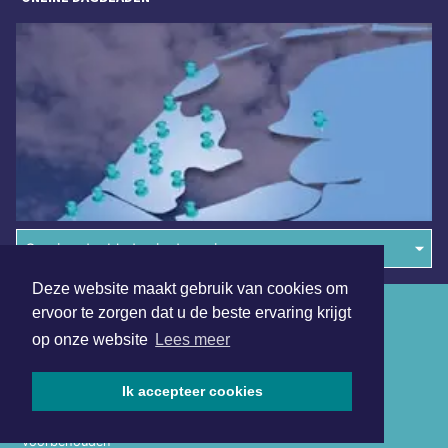
Overige dagbladen in de regio
Deze website maakt gebruik van cookies om
Algemene voorwaarden
ervoor te zorgen dat u de beste ervaring krijgt
op onze website
Lees meer
Disclaimer
Privacy Statement
Ik accepteer cookies
Copyright (c) 2026 | Schermerdagblad.nl - Alle rechten
voorbehouden