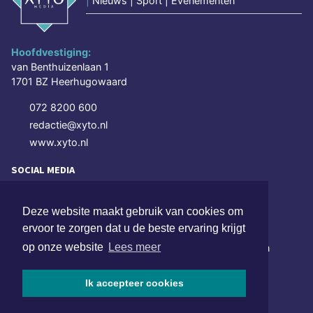
|
Nieuws | Sport | Evenementen
Hoofdvestiging:
van Benthuizenlaan 1
1701 BZ Heerhugowaard
072 8200 600
redactie@xyto.nl
www.xyto.nl
SOCIAL MEDIA
Deze website maakt gebruik van cookies om
NIEUWSBRIEF AANMELDEN
ervoor te zorgen dat u de beste ervaring krijgt
op onze website
Lees meer
Schrijf je in voor onze nieuwsbrief en krijg wekelijks een
samenvatting van alle gebeurtenissen uit jouw regio.
Ik accepteer cookies
Aanmelden