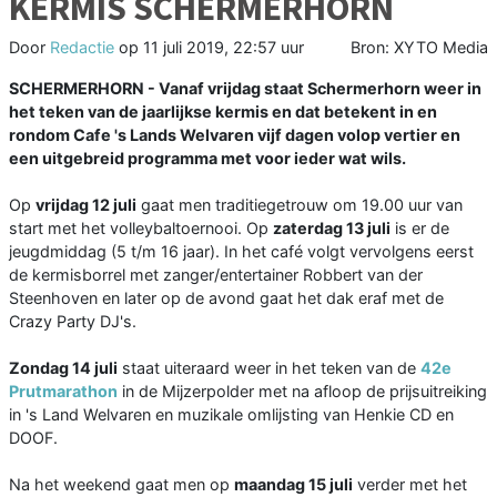
KERMIS SCHERMERHORN
Door
Redactie
op
11 juli 2019, 22:57 uur
Bron: XYTO Media
SCHERMERHORN - Vanaf vrijdag staat Schermerhorn weer in
het teken van de jaarlijkse kermis en dat betekent in en
rondom Cafe 's Lands Welvaren vijf dagen volop vertier en
een uitgebreid programma met voor ieder wat wils.
Op
vrijdag 12 juli
gaat men traditiegetrouw om 19.00 uur van
start met het volleybaltoernooi. Op
zaterdag 13 juli
is er de
jeugdmiddag (5 t/m 16 jaar). In het café volgt vervolgens eerst
de kermisborrel met zanger/entertainer Robbert van der
Steenhoven en later op de avond gaat het dak eraf met de
Crazy Party DJ's.
Zondag 14 juli
staat uiteraard weer in het teken van de
42e
Prutmarathon
in de Mijzerpolder met na afloop de prijsuitreiking
in 's Land Welvaren en muzikale omlijsting van Henkie CD en
DOOF.
Na het weekend gaat men op
maandag 15 juli
verder met het