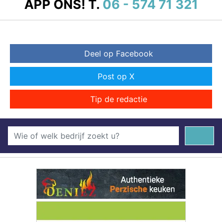
APP ONS!
T.
06 - 574 71 321
Deel op Facebook
Post op X
Tip de redactie