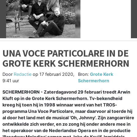
Vorige
V
UNA VOCE PARTICOLARE IN DE
GROTE KERK SCHERMERHORN
Door
Redactie
op
17 februari 2020,
Bron:
Grote Kerk
9:41 uur
Schermerhorn
SCHERMERHORN - Zaterdagavond 29 februari treedt Arwin
Kluft op in de Grote Kerk Schermerhorn. Tv-bekendheid
kreeg hij toen hij in 1998 winnaar werd van het TROS-
programma Una Voce Particolare, maar daarvoor al toerde hij
al door het land met de musical 'Oh, Johnny'. Zijn zangcarrière
ontwikkelde zich verder, en zo zong hij onder andere mee in
het operakoor van de Nederlandse Opera en in de productie
'Broadway Melodies' samen met Joke de Kruijf. Inmiddels