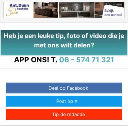
Heb je een leuke tip, foto of video die je
met ons wilt delen?
APP ONS!
T.
06 - 574 71 321
Deel op Facebook
Post op X
Tip de redactie