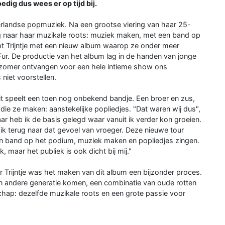
dig dus wees er op tijd bij.
derlandse popmuziek. Na een grootse viering van haar 25-
rug naar haar muzikale roots: muziek maken, met een band op
mt Trijntje met een nieuw album waarop ze onder meer
ur. De productie van het album lag in de handen van jonge
 zomer ontvangen voor een hele intieme show ons
niet voorstellen.
it speelt een toen nog onbekend bandje. Een broer en zus,
ie ze maken: aanstekelijke popliedjes. "Dat waren wij dus",
Daar heb ik de basis gelegd waar vanuit ik verder kon groeien.
ga ik terug naar dat gevoel van vroeger. Deze nieuwe tour
een band op het podium, muziek maken en popliedjes zingen.
k, maar het publiek is ook dicht bij mij."
r Trijntje was het maken van dit album een bijzonder proces.
n andere generatie komen, een combinatie van oude rotten
schap: dezelfde muzikale roots en een grote passie voor