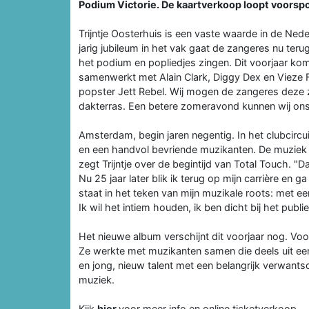
Podium Victorie. De kaartverkoop loopt voorspoe
Trijntje Oosterhuis is een vaste waarde in de Ne
jarig jubileum in het vak gaat de zangeres nu te
het podium en popliedjes zingen. Dit voorjaar ko
samenwerkt met Alain Clark, Diggy Dex en Vieze F
popster Jett Rebel. Wij mogen de zangeres deze
dakterras. Een betere zomeravond kunnen wij ons 
Amsterdam, begin jaren negentig. In het clubcircu
en een handvol bevriende muzikanten. De muziek d
zegt Trijntje over de begintijd van Total Touch. "
Nu 25 jaar later blik ik terug op mijn carrière en 
staat in het teken van mijn muzikale roots: met 
Ik wil het intiem houden, ik ben dicht bij het publie
Het nieuwe album verschijnt dit voorjaar nog. Voo
Ze werkte met muzikanten samen die deels uit ee
en jong, nieuw talent met een belangrijk verwant
muziek.
Kijk
hier
voor meer info en online ticketverkoop