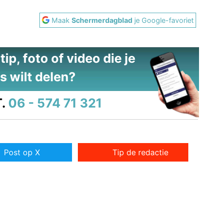
Maak
Schermerdagblad
je Google-favoriet
ip, foto of video die je
s wilt delen?
.
06 - 574 71 321
Post op X
Tip de redactie