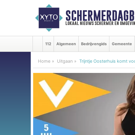
SCHERMERDAGB
lokaal nieuws schermer en omgevi
112
Algemeen
Bedrijvengids
Gemeente
Home
Uitgaan
Trijntje Oosterhuis komt v