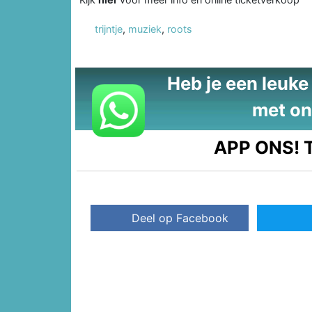
trijntje
,
muziek
,
roots
Heb je een leuke t
met on
APP ONS!
T
Deel op Facebook