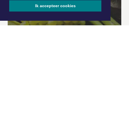
Ik accepteer cookies
|
Nieuws | Sport | Evenementen
Hoofdvestiging:
van Benthuizenlaan 1
1701 BZ Heerhugowaard
072 8200 600