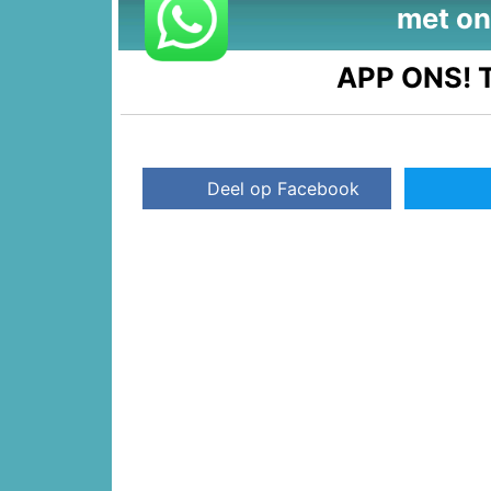
met on
APP ONS!
T
Deel op Facebook