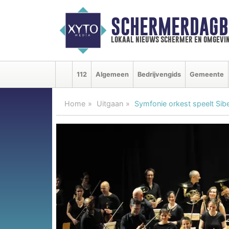
SCHERMERDAGB
lokaal nieuws schermer en omgevi
112
Algemeen
Bedrijvengids
Gemeente
Home
Uitgaan
Symfonie orkest speelt Sibel