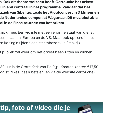
. Ook dit theaterseizoen heeft Cartouche het orkest
 Finland centraal in het programma. Vandaar dat het
ek van Sibelius, zoals het Vioolconcert in D Mineur en
n de Nederlandse componist Wagenaar. Dit muziekstuk is
i in de Finse tournee van het orkest.
esnick mee. Een violiste met een enorme staat van dienst.
nees in Japan, Europa en de VS. Maar ook spelend in het
 Koningin tijdens een staatsbezoek in Frankrijk.
t publiek zal weer om het orkest heen zitten en kunnen
0 uur in de Grote Kerk van De Rijp. Kaarten kosten €17,50.
rogist Rijkes (cash betalen) en via de website cartouche-
ip, foto of video die je