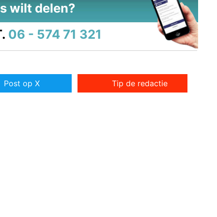
s wilt delen?
.
06 - 574 71 321
Post op X
Tip de redactie