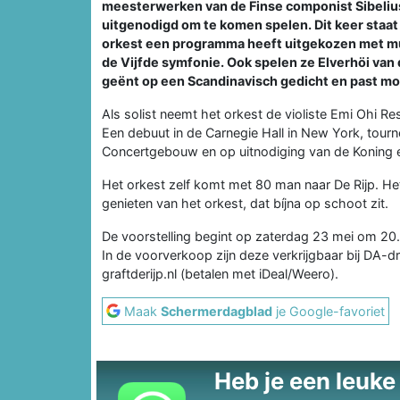
meesterwerken van de Finse componist Sibelius
uitgenodigd om te komen spelen. Dit keer staat
orkest een programma heeft uitgekozen met muzi
de Vijfde symfonie. Ook spelen ze Elverhöi va
geënt op een Scandinavisch gedicht en past moo
Als solist neemt het orkest de violiste Emi Ohi R
Een debuut in de Carnegie Hall in New York, tour
Concertgebouw en op uitnodiging van de Koning en
Het orkest zelf komt met 80 man naar De Rijp. He
genieten van het orkest, dat bíjna op schoot zit.
De voorstelling begint op zaterdag 23 mei om 20.3
In de voorverkoop zijn deze verkrijgbaar bij DA-d
graftderijp.nl (betalen met iDeal/Weero).
Maak
Schermerdagblad
je Google-favoriet
Heb je een leuke t