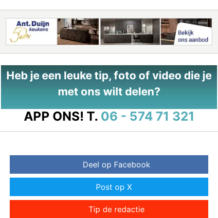
Heb je een leuke tip, foto of video die je
met ons wilt delen?
APP ONS!
T.
06 - 574 71 321
Deel op Facebook
Post op X
Tip de redactie