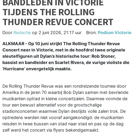
BANDLEDEN IN VICTORIE
TIJDENS THE ROLLING
THUNDER REVUE CONCERT
Door
Redactie
op
2 juni 2026, 21:17 uur
Bron:
Podium Victorie
ALKMAAR - Op 10 juni strijkt The Rolling Thunder Revue
Concert neer in Victorie, met in de hoofdrol twee originele
sleutelfiguren uit Dylan’s historische tour: Rob Stoner,
bassist en bandleider en Scarlet Rivera, de vurige violiste die
‘Hurricane’ onvergetelijk maakte.
De Rolling Thunder Revue was een rondreizende tournee door
Amerika in de jaren 70 waarbij Bob Dylan samen met bevriende
muzikanten optrad in kleine concertzalen. Daarmee vormde de
tour een bewust alternatief voor de grootschalige
stadionconcerten waarmee Dylan destijds volle zalen trok. De
optredens werden niet vooraf aangekondigd: de muzikanten
reisden in twee bussen van stad naar stad en pas op de dag
zelf werd het concert via flyers bekendgemaakt.