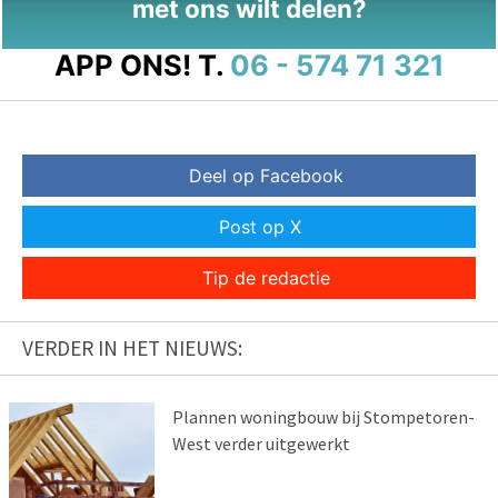
met ons wilt delen?
APP ONS!
T.
06 - 574 71 321
Deel op Facebook
Post op X
Tip de redactie
VERDER IN HET NIEUWS:
Plannen woningbouw bij Stompetoren-
West verder uitgewerkt