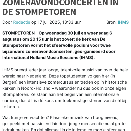
ZOMERAVONDCONCERTEN IN
DE STOMPETOREN
Door
Redactie
op
17 juli 2025, 13:33 uur
Bron:
IHMS
STOMPETOREN - Op woensdag 30 juli en woensdag 6
augustus om 20.15 uur is het zover: de kerk van De
Stompetoren vormt het sfeervolle podium voor twee
bijzondere zomeravondconcerten, georganiseerd door
International Holland Music Sessions (IHMS).
IHMS brengt ieder jaar jonge, talentvolle musici van over de hele
wereld naar Nederland. Deze topstudenten volgen hier (in
Bergen) een intensieve zomercursus en treden op in historische
kerken in Noord-Holland – waaronder nu dus ook in onze eigen
Stompetoren. Ze staan aan het begin van een internationale
carrière, dus dit is dé kans om toekomstige sterren van dichtbij
te horen.
Wat kun je verwachten? Klassieke muziek van hoog niveau,
gespeeld met passie en flair door jonge mensen die nu al grote
indruk maken. En dat allemaal in de intieme en mooie sfeer van