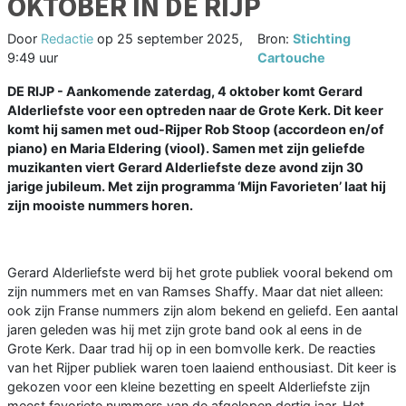
OKTOBER IN DE RIJP
Door
Redactie
op
25 september 2025,
Bron:
Stichting
9:49 uur
Cartouche
DE RIJP - Aankomende zaterdag, 4 oktober komt Gerard
Alderliefste voor een optreden naar de Grote Kerk. Dit keer
komt hij samen met oud-Rijper Rob Stoop (accordeon en/of
piano) en Maria Eldering (viool). Samen met zijn geliefde
muzikanten viert Gerard Alderliefste deze avond zijn 30
jarige jubileum. Met zijn programma ‘Mijn Favorieten’ laat hij
zijn mooiste nummers horen.
Gerard Alderliefste werd bij het grote publiek vooral bekend om
zijn nummers met en van Ramses Shaffy. Maar dat niet alleen:
ook zijn Franse nummers zijn alom bekend en geliefd. Een aantal
jaren geleden was hij met zijn grote band ook al eens in de
Grote Kerk. Daar trad hij op in een bomvolle kerk. De reacties
van het Rijper publiek waren toen laaiend enthousiast. Dit keer is
gekozen voor een kleine bezetting en speelt Alderliefste zijn
meest favoriete nummers van de afgelopen dertig jaar. Het