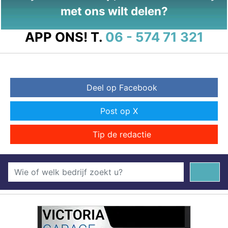
met ons wilt delen?
APP ONS!
T.
06 - 574 71 321
Deel op Facebook
Post op X
Tip de redactie