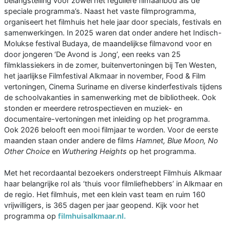
belangstelling voor zowel het reguliere filmaanbod als de
speciale programma’s. Naast het vaste filmprogramma,
organiseert het filmhuis het hele jaar door specials, festivals en
samenwerkingen. In 2025 waren dat onder andere het Indisch-
Molukse festival Budaya, de maandelijkse filmavond voor en
door jongeren ‘De Avond is Jong’, een reeks van 25
filmklassiekers in de zomer, buitenvertoningen bij Ten Westen,
het jaarlijkse Filmfestival Alkmaar in november, Food & Film
vertoningen, Cinema Suriname en diverse kinderfestivals tijdens
de schoolvakanties in samenwerking met de bibliotheek. Ook
stonden er meerdere retrospectieven en muziek- en
documentaire-vertoningen met inleiding op het programma.
Ook 2026 belooft een mooi filmjaar te worden. Voor de eerste
maanden staan onder andere de films
Hamnet, Blue Moon, No
Other Choice
en
Wuthering Heights
op het programma.
Met het recordaantal bezoekers onderstreept Filmhuis Alkmaar
haar belangrijke rol als ‘thuis voor filmliefhebbers’ in Alkmaar en
de regio. Het filmhuis, met een klein vast team en ruim 160
vrijwilligers, is 365 dagen per jaar geopend. Kijk voor het
programma op
filmhuisalkmaar.nl.