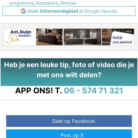
programma
,
bezoekers
,
filmhuis
Maak
Schermerdagblad
je Google-favoriet
Heb je een leuke tip, foto of video die je
met ons wilt delen?
APP ONS!
T.
06 - 574 71 321
Deel op Facebook
Post op X