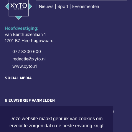
|
Nieuws | Sport | Evenementen
Hoofdvestiging:
van Benthuizenlaan 1
1701 BZ Heerhugowaard
072 8200 600
redactie@xyto.nl
www.xyto.nl
SOCIAL MEDIA
NIEUWSBRIEF AANMELDEN
Schrijf je in voor onze nieuwsbrief en krijg wekelijks een
samenvatting van alle gebeurtenissen uit jouw regio.
Deze website maakt gebruik van cookies om
ervoor te zorgen dat u de beste ervaring krijgt
Aanmelden