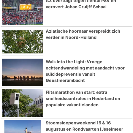
AZ overtuigt tegen tiental PSV en
verovert Johan Cruijff Schaal
Aziatische hoornaar verspreidt zich
verder in Noord-Holland
Walk Into the Light: Vroege
ochtendwandeling met aandacht voor
suïcidepreventie vanuit
Geestmerambacht
Flitsmarathon van start: extra
snelheidscontroles in Nederland en
populaire vakantielanden
Stoomsloepenweekend 15 & 16
augustus en Rondvaarten IJsselmeer