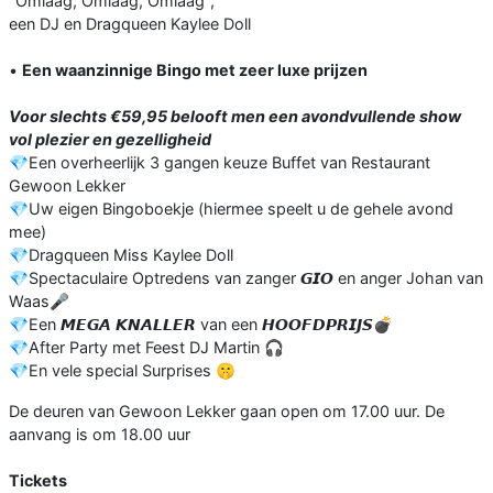
"Omlaag, Omlaag, Omlaag",
een DJ en Dragqueen Kaylee Doll
•
Een waanzinnige Bingo met zeer luxe prijzen
Voor slechts €59,95 belooft men een avondvullende show
vol plezier en gezelligheid
💎Een overheerlijk 3 gangen keuze Buffet van Restaurant
Gewoon Lekker
💎Uw eigen Bingoboekje (hiermee speelt u de gehele avond
mee)
💎Dragqueen Miss Kaylee Doll
💎Spectaculaire Optredens van zanger 𝙂𝙄𝙊 en anger Johan van
Waas🎤
💎Een 𝙈𝙀𝙂𝘼 𝙆𝙉𝘼𝙇𝙇𝙀𝙍 van een 𝙃𝙊𝙊𝙁𝘿𝙋𝙍𝙄𝙅𝙎💣
💎After Party met Feest DJ Martin 🎧
💎En vele special Surprises 🤫
De deuren van Gewoon Lekker gaan open om 17.00 uur. De
aanvang is om 18.00 uur
Tickets