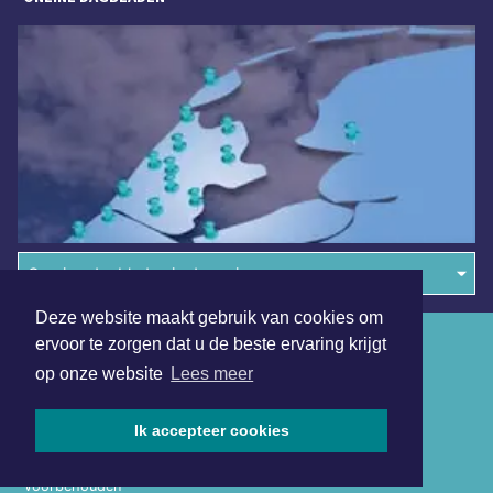
Overige dagbladen in de regio
Deze website maakt gebruik van cookies om
Algemene voorwaarden
ervoor te zorgen dat u de beste ervaring krijgt
op onze website
Lees meer
Disclaimer
Privacy Statement
Ik accepteer cookies
Copyright (c) 2026 | Schermerdagblad.nl - Alle rechten
voorbehouden