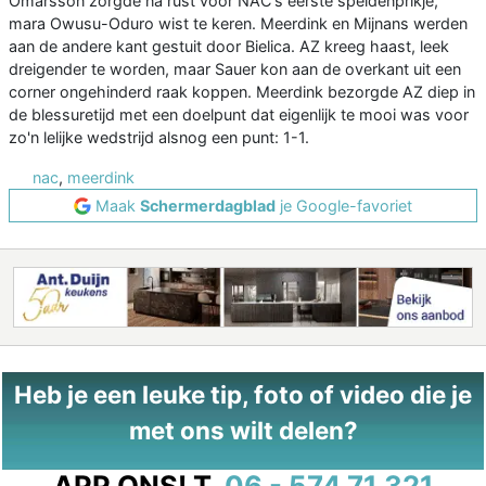
Omarsson zorgde na rust voor NAC's eerste speldenprikje,
mara Owusu-Oduro wist te keren. Meerdink en Mijnans werden
aan de andere kant gestuit door Bielica. AZ kreeg haast, leek
dreigender te worden, maar Sauer kon aan de overkant uit een
corner ongehinderd raak koppen. Meerdink bezorgde AZ diep in
de blessuretijd met een doelpunt dat eigenlijk te mooi was voor
zo'n lelijke wedstrijd alsnog een punt: 1-1.
nac
,
meerdink
Maak
Schermerdagblad
je Google-favoriet
Heb je een leuke tip, foto of video die je
met ons wilt delen?
APP ONS!
T.
06 - 574 71 321