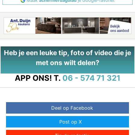
Maak
Schermerdagblad
je Google-favoriet
Heb je een leuke tip, foto of video die je
met ons wilt delen?
APP ONS!
T.
06 - 574 71 321
Deel op Facebook
Post op X