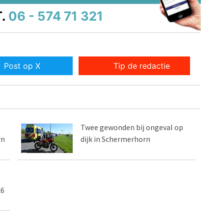
.
06 - 574 71 321
Post op X
Tip de redactie
Twee gewonden bij ongeval op
rn
dijk in Schermerhorn
26