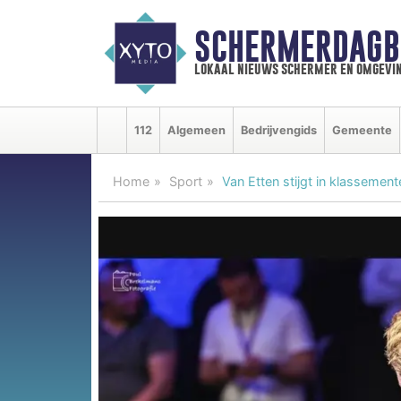
SCHERMERDAGB
lokaal nieuws schermer en omgevi
112
Algemeen
Bedrijvengids
Gemeente
Home
Sport
Van Etten stijgt in klassement