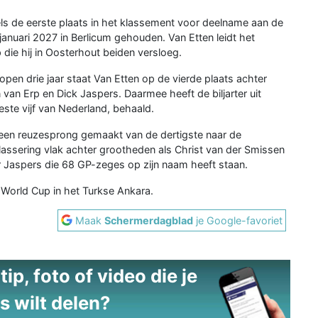
els de eerste plaats in het klassement voor deelname aan de
 januari 2027 in Berlicum gehouden. Van Etten leidt het
ie hij in Oosterhout beiden versloeg.
pen drie jaar staat Van Etten op de vierde plaats achter
an Erp en Dick Jaspers. Daarmee heeft de biljarter uit
beste vijf van Nederland, behaald.
k een reuzesprong gemaakt van de dertigste naar de
klassering vlak achter grootheden als Christ van der Smissen
or Jaspers die 68 GP-zeges op zijn naam heeft staan.
orld Cup in het Turkse Ankara.
Maak
Schermerdagblad
je Google-favoriet
ip, foto of video die je
s wilt delen?