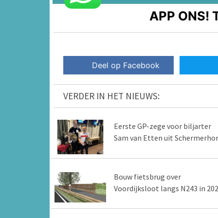
APP ONS!
T
Deel op Facebook
VERDER IN HET NIEUWS:
Eerste GP-zege voor biljarter
Sam van Etten uit Schermerho
Bouw fietsbrug over
Voordijksloot langs N243 in 20