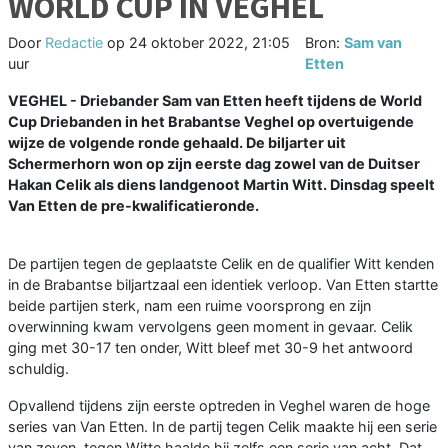
WORLD CUP IN VEGHEL
Door
Redactie
op
24 oktober 2022, 21:05
Bron:
Sam van
uur
Etten
VEGHEL - Driebander Sam van Etten heeft tijdens de World
Cup Driebanden in het Brabantse Veghel op overtuigende
wijze de volgende ronde gehaald. De biljarter uit
Schermerhorn won op zijn eerste dag zowel van de Duitser
Hakan Celik als diens landgenoot Martin Witt. Dinsdag speelt
Van Etten de pre-kwalificatieronde.
De partijen tegen de geplaatste Celik en de qualifier Witt kenden
in de Brabantse biljartzaal een identiek verloop. Van Etten startte
beide partijen sterk, nam een ruime voorsprong en zijn
overwinning kwam vervolgens geen moment in gevaar. Celik
ging met 30-17 ten onder, Witt bleef met 30-9 het antwoord
schuldig.
Opvallend tijdens zijn eerste optreden in Veghel waren de hoge
series van Van Etten. In de partij tegen Celik maakte hij een serie
van zeven, tegen Witte haalde hij zelfs een serie van acht. Dat