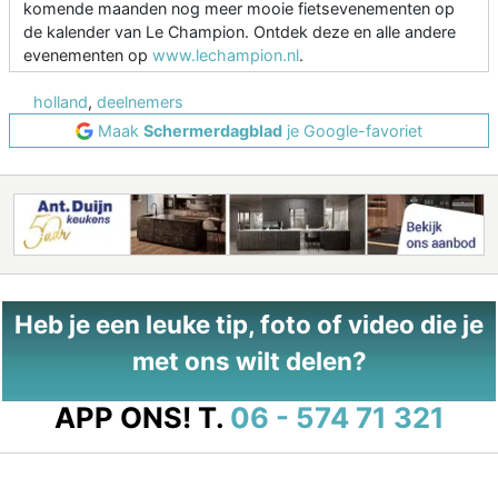
komende maanden nog meer mooie fietsevenementen op
de kalender van Le Champion. Ontdek deze en alle andere
evenementen op
www.lechampion.nl
.
holland
,
deelnemers
Maak
Schermerdagblad
je Google-favoriet
Heb je een leuke tip, foto of video die je
met ons wilt delen?
APP ONS!
T.
06 - 574 71 321