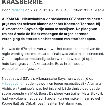
KAASBERRIE
Door
Redactie
op
26 augustus 2019, 8:45 uur
Bron: XYTO Media
ALKMAAR - Nieuwbakken vierdeklasser SSV heeft de eerste
prijs van het seizoen binnen door het Kaasstad Toernooi bij
Alkmaarsche Boys op zijn naam te schrijven. De ploeg van
trainer Arnold de Block was tegen de organiserende
vereniging de sterkste na het nemen van strafschoppen.
Het was de 67e editie van wat wel het oudste toernooi van de
regio wordt genoemd, maar de finale was zeker niet enerverend.
Onder tropische omstandigheden werd de wedstrijd op het
hete kunstgras van Alkmaarsche Boys in een soort
wandeltempo afgewerkt.
Nadat zowel SSV als Alkmaarsche Boys hun wedstrijd op
vrijdagavond
hadden gewonnen tegen respectievelijk Alcmaria
Victrix en Flamingo's was het initiatief bij de thuisploeg dat de
score opende via Mick Boon. De ploeg van trainer Mats Blokdijk
had vervolgens het verschil groter kunnen maken maar zowel
Kooge (lat) als Chbali (paal) raakten het aluminium.