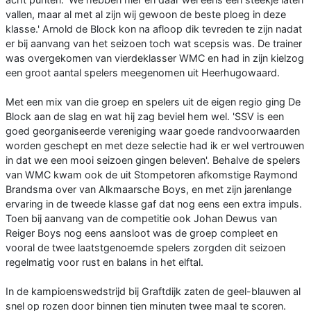
vallen, maar al met al zijn wij gewoon de beste ploeg in deze
klasse.' Arnold de Block kon na afloop dik tevreden te zijn nadat
er bij aanvang van het seizoen toch wat scepsis was. De trainer
was overgekomen van vierdeklasser WMC en had in zijn kielzog
een groot aantal spelers meegenomen uit Heerhugowaard.
Met een mix van die groep en spelers uit de eigen regio ging De
Block aan de slag en wat hij zag beviel hem wel. 'SSV is een
goed georganiseerde vereniging waar goede randvoorwaarden
worden geschept en met deze selectie had ik er wel vertrouwen
in dat we een mooi seizoen gingen beleven'. Behalve de spelers
van WMC kwam ook de uit Stompetoren afkomstige Raymond
Brandsma over van Alkmaarsche Boys, en met zijn jarenlange
ervaring in de tweede klasse gaf dat nog eens een extra impuls.
Toen bij aanvang van de competitie ook Johan Dewus van
Reiger Boys nog eens aansloot was de groep compleet en
vooral de twee laatstgenoemde spelers zorgden dit seizoen
regelmatig voor rust en balans in het elftal.
In de kampioenswedstrijd bij Graftdijk zaten de geel-blauwen al
snel op rozen door binnen tien minuten twee maal te scoren.