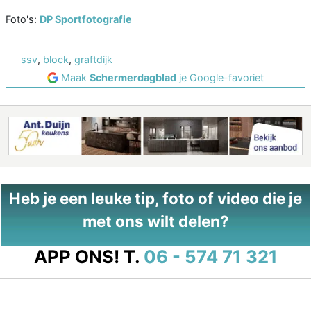
Foto's:
DP Sportfotografie
ssv
,
block
,
graftdijk
Maak
Schermerdagblad
je Google-favoriet
Heb je een leuke tip, foto of video die je
met ons wilt delen?
APP ONS!
T.
06 - 574 71 321