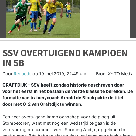
Vorige
V
SSV OVERTUIGEND KAMPIOEN
IN 5B
Door
Redactie
op
19 mei 2019, 22:49 uur
Bron: XYTO Media
GRAFTDIJK - SSV heeft zondag historie geschreven door
voor het eerst in het bestaan de vierde klasse te bereiken. De
formatie van trainer/coach Arnold de Block pakte de titel
door met 0-2 van Graftdijk te winnen.
Een zeer overtuigend kampioenschap voor de ploeg uit
Stompetoren, want met nog een wedstrijd te gaan is de
voorsprong op nummer twee, Sporting Andijk, opgelopen tot
acht punten. 'We hebben hier en daar wel eens een steekje laten