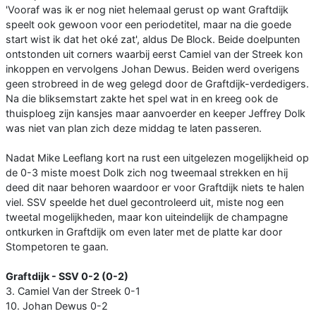
'Vooraf was ik er nog niet helemaal gerust op want Graftdijk
speelt ook gewoon voor een periodetitel, maar na die goede
start wist ik dat het oké zat', aldus De Block. Beide doelpunten
ontstonden uit corners waarbij eerst Camiel van der Streek kon
inkoppen en vervolgens Johan Dewus. Beiden werd overigens
geen strobreed in de weg gelegd door de Graftdijk-verdedigers.
Na die bliksemstart zakte het spel wat in en kreeg ook de
thuisploeg zijn kansjes maar aanvoerder en keeper Jeffrey Dolk
was niet van plan zich deze middag te laten passeren.
Nadat Mike Leeflang kort na rust een uitgelezen mogelijkheid op
de 0-3 miste moest Dolk zich nog tweemaal strekken en hij
deed dit naar behoren waardoor er voor Graftdijk niets te halen
viel. SSV speelde het duel gecontroleerd uit, miste nog een
tweetal mogelijkheden, maar kon uiteindelijk de champagne
ontkurken in Graftdijk om even later met de platte kar door
Stompetoren te gaan.
Graftdijk - SSV 0-2 (0-2)
3. Camiel Van der Streek 0-1
10. Johan Dewus 0-2