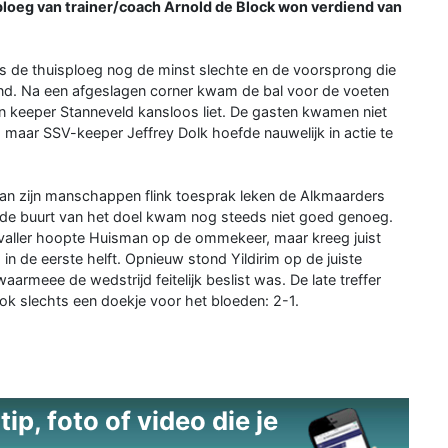
 ploeg van trainer/coach Arnold de Block won verdiend van
s de thuisploeg nog de minst slechte en de voorsprong die
nd. Na een afgeslagen corner kwam de bal voor de voeten
en keeper Stanneveld kansloos liet. De gasten kwamen niet
maar SSV-keeper Jeffrey Dolk hoefde nauwelijk in actie te
an zijn manschappen flink toesprak leken de Alkmaarders
 de buurt van het doel kwam nog steeds niet goed genoeg.
valler hoopte Huisman op de ommekeer, maar kreeg juist
s in de eerste helft. Opnieuw stond Yildirim op de juiste
aarmeee de wedstrijd feitelijk beslist was. De late treffer
k slechts een doekje voor het bloeden: 2-1.
ip, foto of video die je