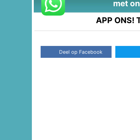
met on
APP ONS!
T
Deel op Facebook