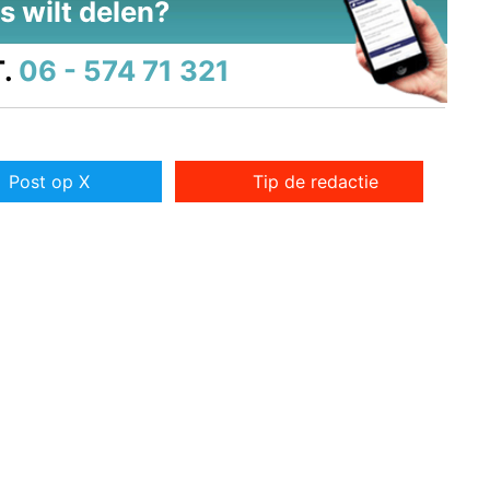
s wilt delen?
.
06 - 574 71 321
Post op X
Tip de redactie