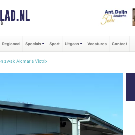
LAD.NL
ng
Regionaal
Specials
Sport
Uitgaan
Vacatures
Contact
n zwak Alcmaria Victrix