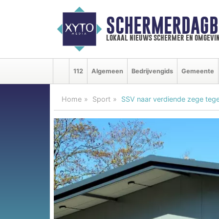
SCHERMERDAGB
lokaal nieuws schermer en omgevi
112
Algemeen
Bedrijvengids
Gemeente
Home
Sport
SSV naar verdiende zege tege