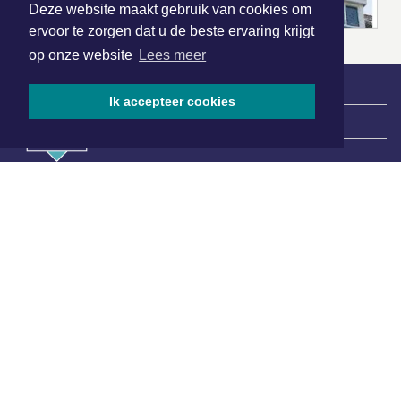
Deze website maakt gebruik van cookies om
ervoor te zorgen dat u de beste ervaring krijgt
op onze website
Lees meer
Ik accepteer cookies
|
Nieuws | Sport | Evenementen
Hoofdvestiging:
van Benthuizenlaan 1
1701 BZ Heerhugowaard
072 8200 600
redactie@xyto.nl
www.xyto.nl
SOCIAL MEDIA