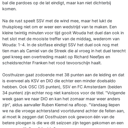
bal die pardoes op de lat eindigt, maar kan niet dichterbij
komen.
Na de rust speelt SSV met de wind mee, maar het lukt de
thuisploeg niet om er weer een wedstrijd van te maken. Een
kleine twintig minuten voor tijd gooit Wouda het duel dan ook in
het slot met de mooiste treffer van de middag, wederom van
Wouda: 1-4. In de slotfase eindigt SSV het duel ook nog met
tien man als Camiel van de Streek die al vroeg in het duel terecht
geel kreeg een overtreding maakt op Richard Neefjes en
scheidsrechter Franken het rood tevoorschijn haalt.
Oosthuizen gaat zodoende met 38 punten aan de leiding en dat
is evenveel als KSV en DIO die echter een minder doelsaldo
hebben. Ook OSC (35 punten), SSV en FC Amsterdam (beiden
34 punten) zijn echter nog niet kansloos voor de titel. "Volgende
week gaan we naar DIO en kan het zomaar maar weer anders
zijn", aldus aanvaller Ruben Kiemel na afloop. "Vandaag liepen
we na die vroege achterstand voortdurend achter de feiten aan,
al moet ik zeggen dat Oosthuizen ook gewoon één van de
betere ploegen is die we dit seizoen zijn tegen gekomen en een