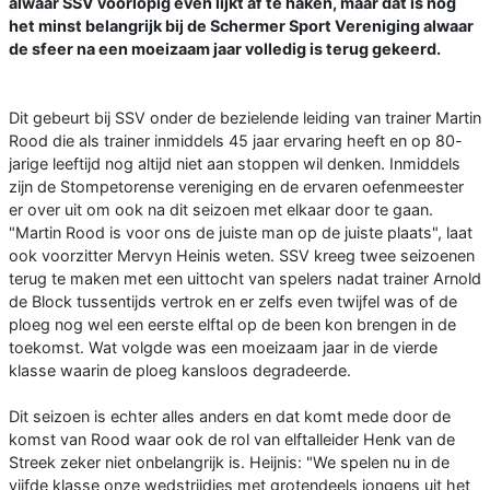
alwaar SSV voorlopig even lijkt af te haken, maar dat is nog
het minst belangrijk bij de Schermer Sport Vereniging alwaar
de sfeer na een moeizaam jaar volledig is terug gekeerd.
Dit gebeurt bij SSV onder de bezielende leiding van trainer Martin
Rood die als trainer inmiddels 45 jaar ervaring heeft en op 80-
jarige leeftijd nog altijd niet aan stoppen wil denken. Inmiddels
zijn de Stompetorense vereniging en de ervaren oefenmeester
er over uit om ook na dit seizoen met elkaar door te gaan.
"Martin Rood is voor ons de juiste man op de juiste plaats", laat
ook voorzitter Mervyn Heinis weten. SSV kreeg twee seizoenen
terug te maken met een uittocht van spelers nadat trainer Arnold
de Block tussentijds vertrok en er zelfs even twijfel was of de
ploeg nog wel een eerste elftal op de been kon brengen in de
toekomst. Wat volgde was een moeizaam jaar in de vierde
klasse waarin de ploeg kansloos degradeerde.
Dit seizoen is echter alles anders en dat komt mede door de
komst van Rood waar ook de rol van elftalleider Henk van de
Streek zeker niet onbelangrijk is. Heijnis: "We spelen nu in de
vijfde klasse onze wedstrijdjes met grotendeels jongens uit het