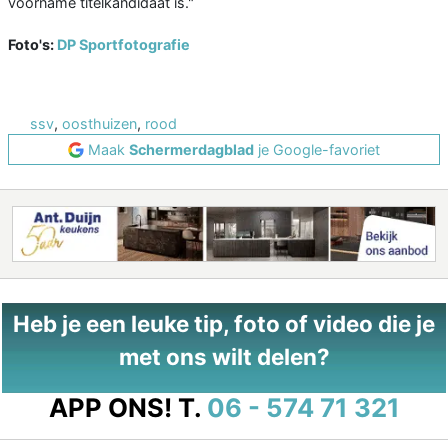
voorname titelkandidaat is."
Foto's:
DP Sportfotografie
ssv
,
oosthuizen
,
rood
Maak
Schermerdagblad
je Google-favoriet
Heb je een leuke tip, foto of video die je
met ons wilt delen?
APP ONS!
T.
06 - 574 71 321