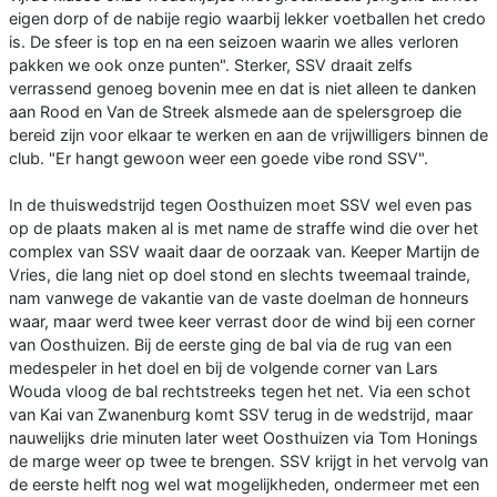
eigen dorp of de nabije regio waarbij lekker voetballen het credo
is. De sfeer is top en na een seizoen waarin we alles verloren
pakken we ook onze punten". Sterker, SSV draait zelfs
verrassend genoeg bovenin mee en dat is niet alleen te danken
aan Rood en Van de Streek alsmede aan de spelersgroep die
bereid zijn voor elkaar te werken en aan de vrijwilligers binnen de
club. "Er hangt gewoon weer een goede vibe rond SSV".
In de thuiswedstrijd tegen Oosthuizen moet SSV wel even pas
op de plaats maken al is met name de straffe wind die over het
complex van SSV waait daar de oorzaak van. Keeper Martijn de
Vries, die lang niet op doel stond en slechts tweemaal trainde,
nam vanwege de vakantie van de vaste doelman de honneurs
waar, maar werd twee keer verrast door de wind bij een corner
van Oosthuizen. Bij de eerste ging de bal via de rug van een
medespeler in het doel en bij de volgende corner van Lars
Wouda vloog de bal rechtstreeks tegen het net. Via een schot
van Kai van Zwanenburg komt SSV terug in de wedstrijd, maar
nauwelijks drie minuten later weet Oosthuizen via Tom Honings
de marge weer op twee te brengen. SSV krijgt in het vervolg van
de eerste helft nog wel wat mogelijkheden, ondermeer met een