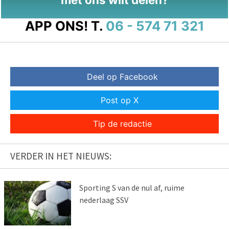
APP ONS!
T.
06 - 574 71 321
Deel op Facebook
Post op X
Tip de redactie
VERDER IN HET NIEUWS:
Sporting S van de nul af, ruime
nederlaag SSV