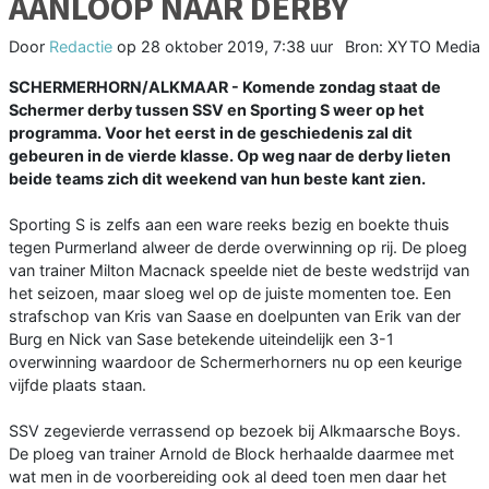
AANLOOP NAAR DERBY
Door
Redactie
op
28 oktober 2019, 7:38 uur
Bron: XYTO Media
SCHERMERHORN/ALKMAAR - Komende zondag staat de
Schermer derby tussen SSV en Sporting S weer op het
programma. Voor het eerst in de geschiedenis zal dit
gebeuren in de vierde klasse. Op weg naar de derby lieten
beide teams zich dit weekend van hun beste kant zien.
Sporting S is zelfs aan een ware reeks bezig en boekte thuis
tegen Purmerland alweer de derde overwinning op rij. De ploeg
van trainer Milton Macnack speelde niet de beste wedstrijd van
het seizoen, maar sloeg wel op de juiste momenten toe. Een
strafschop van Kris van Saase en doelpunten van Erik van der
Burg en Nick van Sase betekende uiteindelijk een 3-1
overwinning waardoor de Schermerhorners nu op een keurige
vijfde plaats staan.
SSV zegevierde verrassend op bezoek bij Alkmaarsche Boys.
De ploeg van trainer Arnold de Block herhaalde daarmee met
wat men in de voorbereiding ook al deed toen men daar het