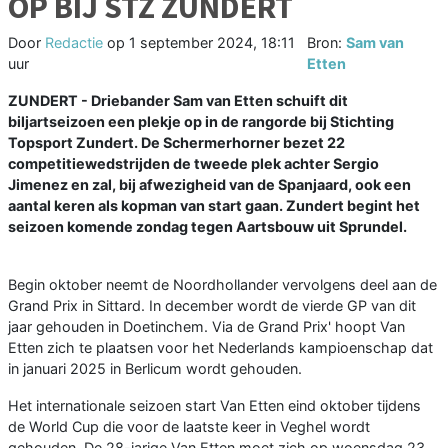
OP BIJ STZ ZUNDERT
Door
Redactie
op
1 september 2024, 18:11
Bron:
Sam van
uur
Etten
ZUNDERT - Driebander Sam van Etten schuift dit
biljartseizoen een plekje op in de rangorde bij Stichting
Topsport Zundert. De Schermerhorner bezet 22
competitiewedstrijden de tweede plek achter Sergio
Jimenez en zal, bij afwezigheid van de Spanjaard, ook een
aantal keren als kopman van start gaan. Zundert begint het
seizoen komende zondag tegen Aartsbouw uit Sprundel.
Begin oktober neemt de Noordhollander vervolgens deel aan de
Grand Prix in Sittard. In december wordt de vierde GP van dit
jaar gehouden in Doetinchem. Via de Grand Prix' hoopt Van
Etten zich te plaatsen voor het Nederlands kampioenschap dat
in januari 2025 in Berlicum wordt gehouden.
Het internationale seizoen start Van Etten eind oktober tijdens
de World Cup die voor de laatste keer in Veghel wordt
gehouden. De 28-jarige Van Etten moet zich op woensdag 23