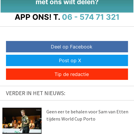
met ons wilt delen?
APP ONS!
T.
06 - 574 71 321
Deel op Facebook
Post op X
Tip de redactie
VERDER IN HET NIEUWS:
Geen eer te behalen voor Sam van Etten
tijdens World Cup Porto