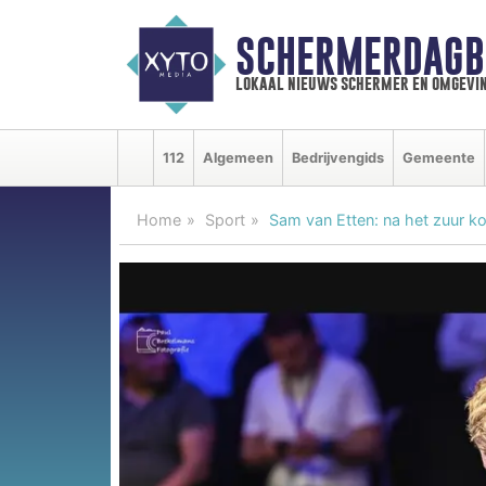
SCHERMERDAGB
lokaal nieuws schermer en omgevi
112
Algemeen
Bedrijvengids
Gemeente
Home
Sport
Sam van Etten: na het zuur k