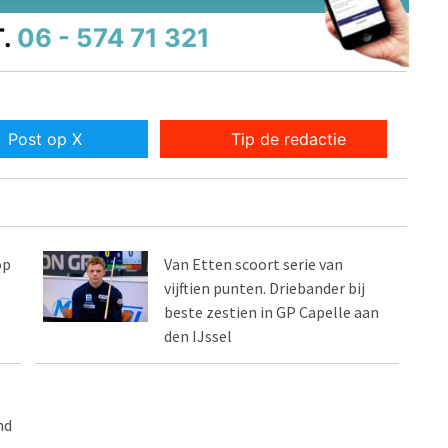
.
06 - 574 71 321
Post op X
Tip de redactie
op
Van Etten scoort serie van
vijftien punten. Driebander bij
beste zestien in GP Capelle aan
den IJssel
nd