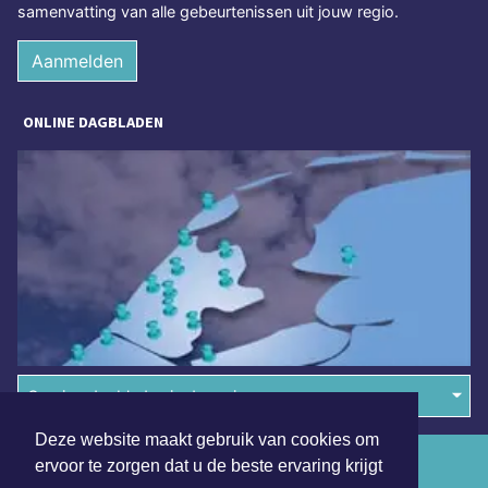
samenvatting van alle gebeurtenissen uit jouw regio.
Aanmelden
ONLINE DAGBLADEN
Overige dagbladen in de regio
Deze website maakt gebruik van cookies om
Algemene voorwaarden
ervoor te zorgen dat u de beste ervaring krijgt