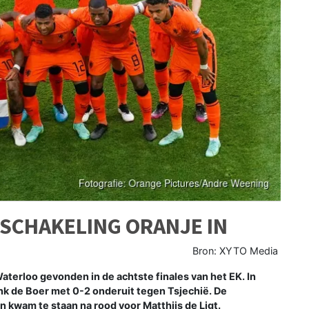
TSCHAKELING ORANJE IN
Bron: XYTO Media
aterloo gevonden in de achtste finales van het EK. In
k de Boer met 0-2 onderuit tegen Tsjechië. De
 kwam te staan na rood voor Matthijs de Ligt.