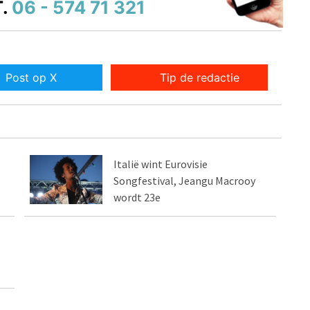
.
06 - 574 71 321
Post op X
Tip de redactie
Italië wint Eurovisie
Songfestival, Jeangu Macrooy
wordt 23e