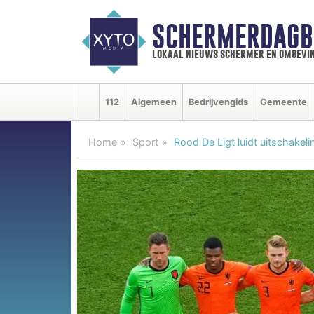
SCHERMERDAGB
lokaal nieuws schermer en omgevi
112
Algemeen
Bedrijvengids
Gemeente
Home
Sport
Rood De Ligt luidt uitschakeli