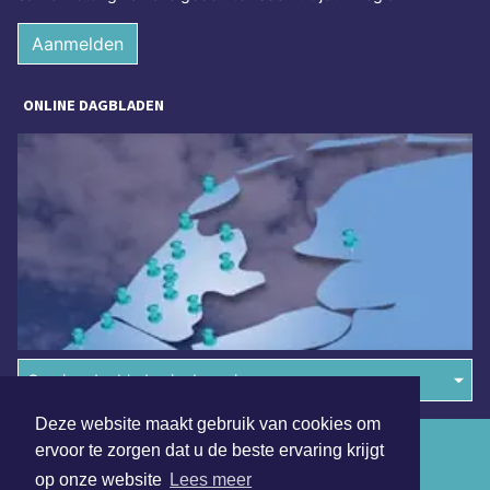
Aanmelden
ONLINE DAGBLADEN
Overige dagbladen in de regio
Deze website maakt gebruik van cookies om
Algemene voorwaarden
ervoor te zorgen dat u de beste ervaring krijgt
op onze website
Lees meer
Disclaimer