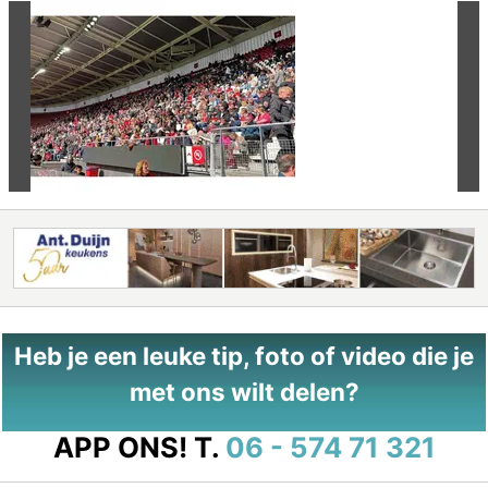
Vorige
Vo
Heb je een leuke tip, foto of video die je
met ons wilt delen?
APP ONS!
T.
06 - 574 71 321