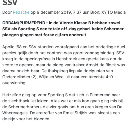
SSV
Door
Redactie
op
9 december 2019, 7:37 uur
Bron: XYTO Media
OBDAM/PURMEREND - In de Vierde Klasse B hebben zowel
SSV als Sporting S een totale off-day gehad. beide Schermer
ploegen gingen met forse cijfers onderuit.
Apollo '68 en SSV stonden voorafgaand aan het onderlinge duel
precies gelijk doch het contrast was groot zondagmiddag. SSV
kreeg in de openingsfase in Hensbroek een goede kans om de
score te openen, maar de ploeg van trainer Arnold de Block was
daarna onzichtbaar. De thuisploeg liep via doelpunten van
Onderdelinden (2), Wijte en Weel uit naar een terechte 4-0
overwinning.
Hetzelfde ging op voor Sporting S dat zich in Purmerend naar
de slachtbank liet leiden. Alles wat er mis kon gaan ging mis bij
de Schermerhorners die vier goals om hun oren kregen van De
Wherevogels. De eretreffer van Emiel Strijbis was slechts een
doekje voor het bloeden.