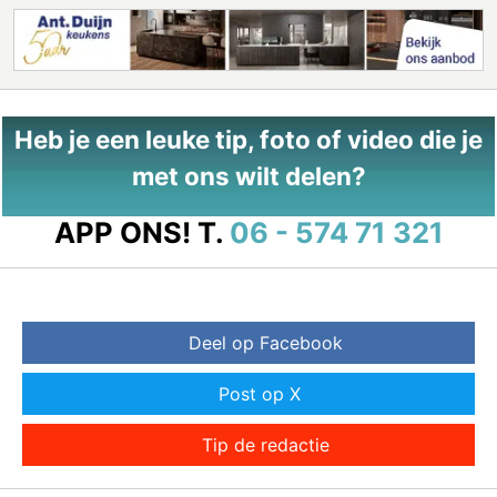
Heb je een leuke tip, foto of video die je
met ons wilt delen?
APP ONS!
T.
06 - 574 71 321
Deel op Facebook
Post op X
Tip de redactie