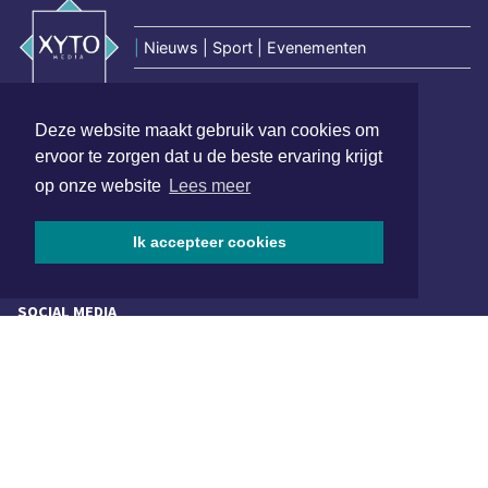
|
Nieuws | Sport | Evenementen
Hoofdvestiging:
Deze website maakt gebruik van cookies om
van Benthuizenlaan 1
ervoor te zorgen dat u de beste ervaring krijgt
1701 BZ Heerhugowaard
op onze website
Lees meer
072 8200 600
redactie@xyto.nl
Ik accepteer cookies
www.xyto.nl
SOCIAL MEDIA
NIEUWSBRIEF AANMELDEN
Schrijf je in voor onze nieuwsbrief en krijg wekelijks een
samenvatting van alle gebeurtenissen uit jouw regio.