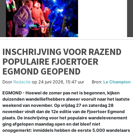
Vorige
V
INSCHRIJVING VOOR RAZEND
POPULAIRE FJOERTOER
EGMOND GEOPEND
Door
Redactie
op
24 juni 2026, 15:47 uur
Bron:
Le Champion
EGMOND - Hoewel de zomer pas net is begonnen, kijken
duizenden wandelliefhebbers alweer vooruit naar het laatste
weekend van november. Op vrijdag 27 en zaterdag 28
november vindt dan de 12e editie van de Fjoertoer Egmond
plaats. De inschrijving voor het populaire wandelevenement
ging afgelopen maandag open en dat bleef niet
onopgemerkt: inmiddels hebben de eerste 5.000 wandelaars