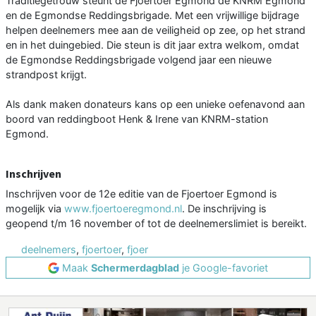
Traditiegetrouw steunt de Fjoertoer Egmond de KNRM Egmond
en de Egmondse Reddingsbrigade. Met een vrijwillige bijdrage
helpen deelnemers mee aan de veiligheid op zee, op het strand
en in het duingebied. Die steun is dit jaar extra welkom, omdat
de Egmondse Reddingsbrigade volgend jaar een nieuwe
strandpost krijgt.
Als dank maken donateurs kans op een unieke oefenavond aan
boord van reddingboot Henk & Irene van KNRM-station
Egmond.
Inschrijven
Inschrijven voor de 12e editie van de Fjoertoer Egmond is
mogelijk via
www.fjoertoeregmond.nl
. De inschrijving is
geopend t/m 16 november of tot de deelnemerslimiet is bereikt.
deelnemers
,
fjoertoer
,
fjoer
Maak
Schermerdagblad
je Google-favoriet