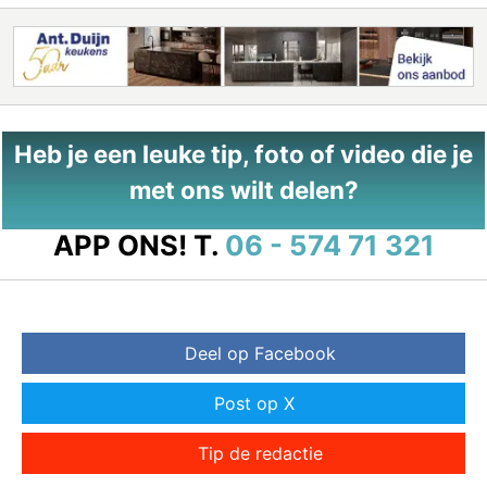
Heb je een leuke tip, foto of video die je
met ons wilt delen?
APP ONS!
T.
06 - 574 71 321
Deel op Facebook
Post op X
Tip de redactie