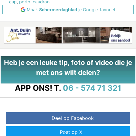
cup
,
porto
,
caudron
Maak
Schermerdagblad
je Google-favoriet
Heb je een leuke tip, foto of video die je
met ons wilt delen?
APP ONS!
T.
06 - 574 71 321
Deel op Facebook
Post op X