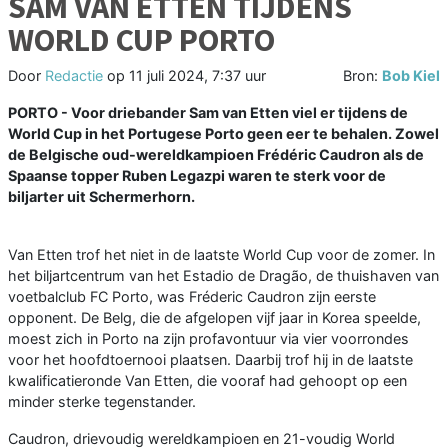
SAM VAN ETTEN TIJDENS
WORLD CUP PORTO
Door
Redactie
op
11 juli 2024, 7:37 uur
Bron:
Bob Kiel
PORTO - Voor driebander Sam van Etten viel er tijdens de
World Cup in het Portugese Porto geen eer te behalen. Zowel
de Belgische oud-wereldkampioen Frédéric Caudron als de
Spaanse topper Ruben Legazpi waren te sterk voor de
biljarter uit Schermerhorn.
Van Etten trof het niet in de laatste World Cup voor de zomer. In
het biljartcentrum van het Estadio de Dragão, de thuishaven van
voetbalclub FC Porto, was Fréderic Caudron zijn eerste
opponent. De Belg, die de afgelopen vijf jaar in Korea speelde,
moest zich in Porto na zijn profavontuur via vier voorrondes
voor het hoofdtoernooi plaatsen. Daarbij trof hij in de laatste
kwalificatieronde Van Etten, die vooraf had gehoopt op een
minder sterke tegenstander.
Caudron, drievoudig wereldkampioen en 21-voudig World