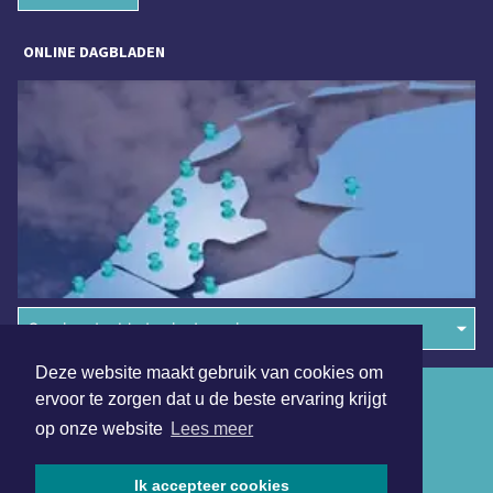
ONLINE DAGBLADEN
Overige dagbladen in de regio
Deze website maakt gebruik van cookies om
Algemene voorwaarden
ervoor te zorgen dat u de beste ervaring krijgt
op onze website
Lees meer
Disclaimer
Privacy Statement
Ik accepteer cookies