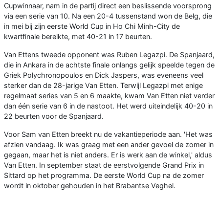
Cupwinnaar, nam in de partij direct een beslissende voorsprong
via een serie van 10. Na een 20-4 tussenstand won de Belg, die
in mei bij zijn eerste World Cup in Ho Chi Minh-City de
kwartfinale bereikte, met 40-21 in 17 beurten.
Van Ettens tweede opponent was Ruben Legazpi. De Spanjaard,
die in Ankara in de achtste finale onlangs gelijk speelde tegen de
Griek Polychronopoulos en Dick Jaspers, was eveneens veel
sterker dan de 28-jarige Van Etten. Terwijl Legazpi met enige
regelmaat series van 5 en 6 maakte, kwam Van Etten niet verder
dan één serie van 6 in de nastoot. Het werd uiteindelijk 40-20 in
22 beurten voor de Spanjaard.
Voor Sam van Etten breekt nu de vakantieperiode aan. 'Het was
afzien vandaag. Ik was graag met een ander gevoel de zomer in
gegaan, maar het is niet anders. Er is werk aan de winkel,' aldus
Van Etten. In september staat de eerstvolgende Grand Prix in
Sittard op het programma. De eerste World Cup na de zomer
wordt in oktober gehouden in het Brabantse Veghel.