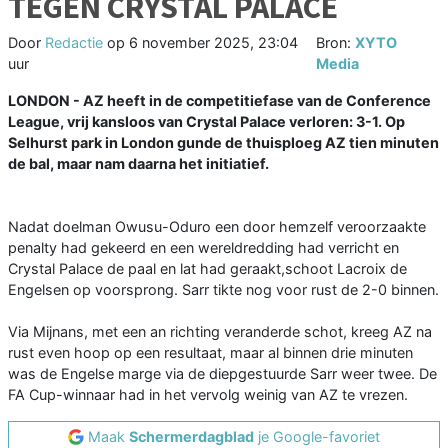
TEGEN CRYSTAL PALACE
Door
Redactie
op
6 november 2025, 23:04
Bron:
XYTO
uur
Media
LONDON - AZ heeft in de competitiefase van de Conference
League, vrij kansloos van Crystal Palace verloren: 3-1. Op
Selhurst park in London gunde de thuisploeg AZ tien minuten
de bal, maar nam daarna het initiatief.
Nadat doelman Owusu-Oduro een door hemzelf veroorzaakte
penalty had gekeerd en een wereldredding had verricht en
Crystal Palace de paal en lat had geraakt,schoot Lacroix de
Engelsen op voorsprong. Sarr tikte nog voor rust de 2-0 binnen.
Via Mijnans, met een an richting veranderde schot, kreeg AZ na
rust even hoop op een resultaat, maar al binnen drie minuten
was de Engelse marge via de diepgestuurde Sarr weer twee. De
FA Cup-winnaar had in het vervolg weinig van AZ te vrezen.
Maak
Schermerdagblad
je Google-favoriet