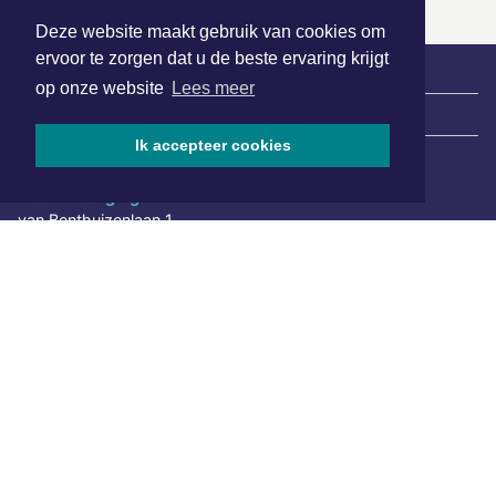
Deze website maakt gebruik van cookies om
ervoor te zorgen dat u de beste ervaring krijgt
op onze website
Lees meer
|
Nieuws | Sport | Evenementen
Ik accepteer cookies
Hoofdvestiging:
van Benthuizenlaan 1
1701 BZ Heerhugowaard
072 8200 600
redactie@xyto.nl
www.xyto.nl
SOCIAL MEDIA
NIEUWSBRIEF AANMELDEN