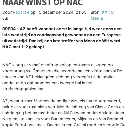
NAAR WINST OP NAC
Door
Redactie
op
15 december 2024, 21:55
Bron:
XYTO
uur
Media
BREDA - AZ heeft voor het eerst in lange tijd weer eens een
late wedstrijd op zondagavond gewonnen na een Europese
uitwedstrijd. Dankzij een late treffer van Mees de Wit werd
NAC met 1-2 geklopt.
NAC vloog er vanaf de aftrap vol op en kwam al vroeg op
voorsprong via Ómarsson,die scoorde na een vlotte aanval.De
spelers van AZ beklaagden zich nog vergeefs bij de arbiter
omdat er op dat moment een tweede bal in het
strafschopgebied lag.
AZ, waar trainer Martens de nodige wissels had doorgevoerd,
bakte er voor rust niets van. Met de inbreng van Clasie,Goes en
Lahdo ging het na rust beter en NAC kwam onder druk te staan.
Na gemiste kansjes voor Buurmeester, Mijnans en Van Bommel
kopte Parrott wel raak. Daarna kreeg Greiml rood en scoorde De