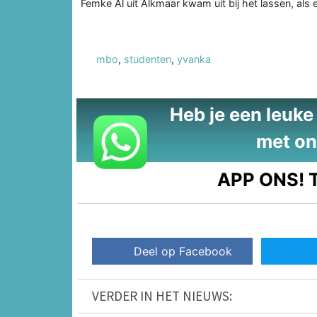
Femke Al uit Alkmaar kwam uit bij het lassen, als e
mbo
,
studenten
,
yvanka
Heb je een leuke t
met on
APP ONS!
T
Deel op Facebook
VERDER IN HET NIEUWS: