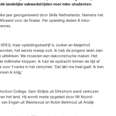
es; dé landelijke vakwedstrijden voor mbo-studenten.
ke jaar georganiseerd door Skills Netherlands. Namens het
ificeerd voor de finales. Per opleiding deden 8 mbo-
Heroes.
PEQ. Haar opleidingsbedrijf is Jonker en Meijerhof.
worden, het eerste meisje ooit. Ik heb de jongens laten zien
n uitblinken. We moesten een dakconstructie maken. Het
e millimeter kloppen. Ik had de opdracht binnen de tijd af
a voor Yvanka in het verschiet. ‘Dat lijkt me heel gaaf. Ik ben
en ik krijg.’
orizon College. Sam Strijbis uit Dirkshorn werd verkozen
 van het land. Hij wordt mede opgeleid door IW Noord-
a van Engen uit Westwoud en Robin Berkhout uit Andijk