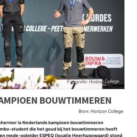
KAMPIOEN BOUWTIMMEREN
Bron: Horizon College
chermer is Nederlands kampioen bouwtimmeren
e mbo-student die het goud bij het bouwtimmeren heeft
e en mede-opleider ESPEQ (locatie Heerhugowaard) stond