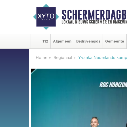
SCHERMERDAGB
lokaal nieuws schermer en omgevi
112
Algemeen
Bedrijvengids
Gemeente
Home
Regionaal
Yvanka Nederlands kam