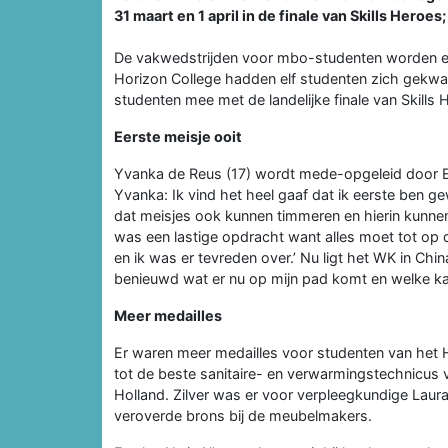
31 maart en 1 april in de finale van Skills Hero
De vakwedstrijden voor mbo-studenten worden el
Horizon College hadden elf studenten zich gekwal
studenten mee met de landelijke finale van Skills 
Eerste meisje ooit
Yvanka de Reus (17) wordt mede-opgeleid door ES
Yvanka: Ik vind het heel gaaf dat ik eerste ben ge
dat meisjes ook kunnen timmeren en hierin kunne
was een lastige opdracht want alles moet tot op d
en ik was er tevreden over.’ Nu ligt het WK in Chin
benieuwd wat er nu op mijn pad komt en welke kans
Meer medailles
Er waren meer medailles voor studenten van het H
tot de beste sanitaire- en verwarmingstechnicus
Holland. Zilver was er voor verpleegkundige Laur
veroverde brons bij de meubelmakers.