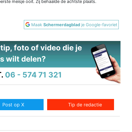
erste meisje ooit. Zij behaalde de achtste plaats.
Maak
Schermerdagblad
je Google-favoriet
ip, foto of video die je
s wilt delen?
.
06 - 574 71 321
Post op X
Tip de redactie